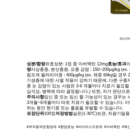
러시아
성분/함량
유효성분: 1정 중 이버멕틴 12mg
효능/효과
이
량
사상충증, 분선충증, 요충 감염 : 150~200μg/kg (ex
림프계 필라리아증 : 400μg/kg (ex. 체중 60kg일 경우
기생충에 대한 사멸 작용이 강하기 때문에, 다른 구충
충 눈 감염이 있는 사람은 3-6 개월마다 치료가 필요할
심각성, 병력에 따라 결정됩니다.)
또한, 자가 판단으로
주의사항
임신 중 또는 임신 할 가능성이 있는 경우는
3개월~6개월마다 따로 치료가 필요할 수 있습니다.
이
하는 동안 현기증 또는 졸음을 유발할 수 있습니다.
포장단위
100정
저장방법
실온(1-30℃)보관, 차광기밀
#부작용적은항암제
#항암효능
#바이러스치료제
#이버멕틴
#백