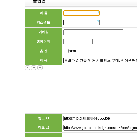
:: 글답변 ::
이 름
패스워드
이메일
홈페이지
옵 션
html
제 목
링크 #1
링크 #2