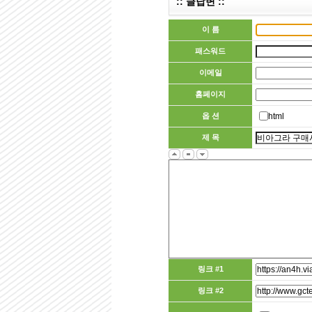
:: 글답변 ::
이 름
패스워드
이메일
홈페이지
옵 션
html
제 목
링크 #1
링크 #2