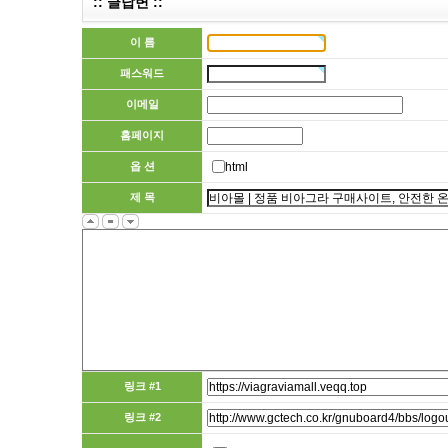
:: 글답변 ::
이 름
패스워드
이메일
홈페이지
옵 션
html
제 목
링크 #1
링크 #2