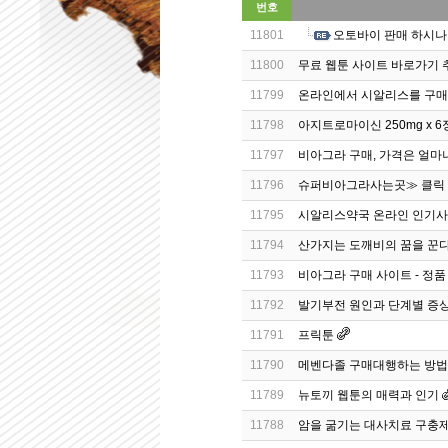
번호
11801
오토바이 판매 하시나
11800
무료 웹툰 사이트 바로가기 
11799
온라인에서 시알리스를 구매
11798
아지트로마이신 250mg x 6정
11797
비아그라 구매, 가격은 얼마
11796
슈퍼비아그라사는곳≫ 클릭 랭킹 B
11795
시알리스약국 온라인 인기사이
11794
산가지는 도깨비의 꿈을 꾼다
11793
비아그라 구매 사이트 - 정품
11792
발기부전 원인과 단계별 증
11791
프릭툰
11790
메벤다졸 구매대행하는 방법 - 
11789
뉴토끼 웹툰의 매력과 인기
11788
암을 굶기는 대사치료 구충제 