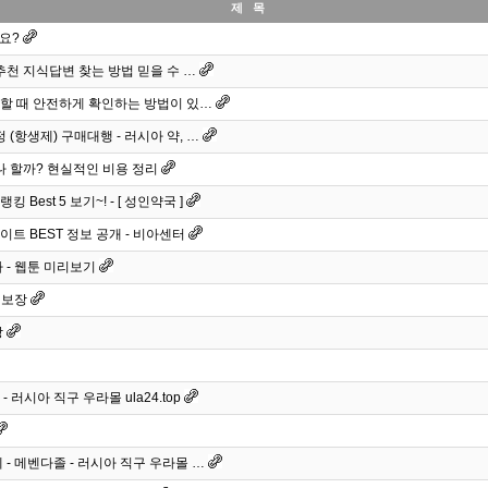
제 목
요?
추천 지식답변 찾는 방법 믿을 수 …
할 때 안전하게 확인하는 방법이 있…
 (항생제) 구매대행 - 러시아 약, …
나 할까? 현실적인 비용 정리
est 5 보기~! - [ 성인약국 ]
트 BEST 정보 공개 - 비아센터
 - 웹툰 미리보기
 보장
상
러시아 직구 우라몰 ula24.top
- 메벤다졸 - 러시아 직구 우라몰 …