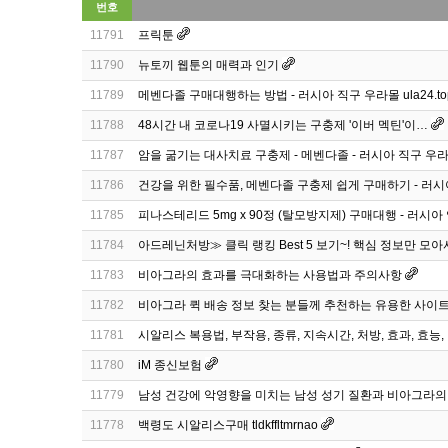
번호
11791
프릭툰
11790
뉴토끼 웹툰의 매력과 인기
11789
메벤다졸 구매대행하는 방법 - 러시아 직구 우라몰 ula24.to
11788
48시간 내 코로나19 사멸시키는 구충제 '이버 멕틴'이…
11787
암을 굶기는 대사치료 구충제 - 메벤다졸 - 러시아 직구 우
11786
건강을 위한 필수품, 메벤다졸 구충제 쉽게 구매하기 - 러시
11785
피나스테리드 5mg x 90정 (탈모방지제) 구매대행 - 러시아 
11784
아드레닌처방≫ 클릭 랭킹 Best 5 보기~! 핵심 정보만 모아
11783
비아그라의 효과를 극대화하는 사용법과 주의사항
11782
비아그라 퀵 배송 정보 찾는 분들께 추천하는 유용한 사이트 
11781
시알리스 복용법, 부작용, 종류, 지속시간, 처방, 효과, 효능,
11780
iM 종신보험
11779
남성 건강에 악영향을 미치는 남성 성기 질환과 비아그라의
11778
백령도 시알리스구매 tldkffltmrnao